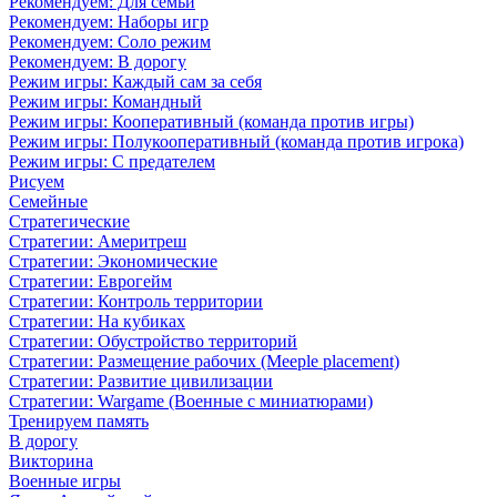
Рекомендуем: Для семьи
Рекомендуем: Наборы игр
Рекомендуем: Соло режим
Рекомендуем: В дорогу
Режим игры: Каждый сам за себя
Режим игры: Командный
Режим игры: Кооперативный (команда против игры)
Режим игры: Полукооперативный (команда против игрока)
Режим игры: С предателем
Рисуем
Семейные
Стратегические
Стратегии: Америтреш
Стратегии: Экономические
Стратегии: Еврогейм
Стратегии: Контроль территории
Стратегии: На кубиках
Стратегии: Обустройство территорий
Стратегии: Размещение рабочих (Meeple placement)
Стратегии: Развитие цивилизации
Стратегии: Wargame (Военные с миниатюрами)
Тренируем память
В дорогу
Викторина
Военные игры