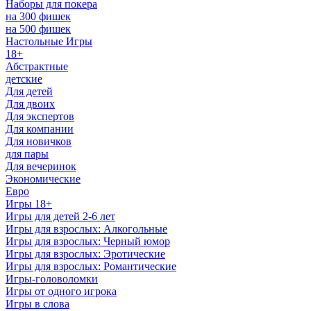
Наборы для покера
на 300 фишек
на 500 фишек
Настольные Игры
18+
Абстрактные
детские
Для детей
Для двоих
Для экспертов
Для компании
Для новичков
для пары
Для вечеринок
Экономические
Евро
Игры 18+
Игры для детей 2-6 лет
Игры для взрослых: Алкогольные
Игры для взрослых: Черный юмор
Игры для взрослых: Эротические
Игры для взрослых: Романтические
Игры-головоломки
Игры от одного игрока
Игры в слова