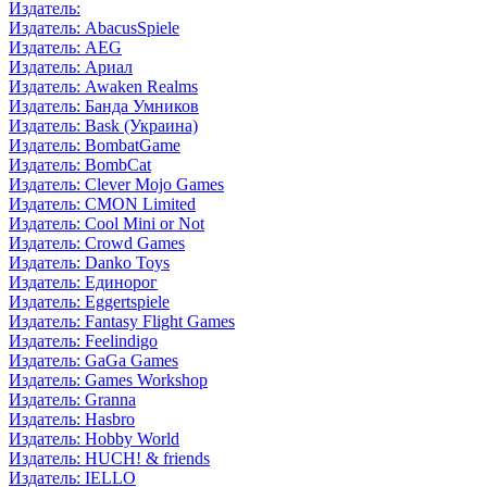
Издатель:
Издатель: AbacusSpiele
Издатель: AEG
Издатель: Ариал
Издатель: Awaken Realms
Издатель: Банда Умников
Издатель: Bask (Украина)
Издатель: BombatGame
Издатель: BombCat
Издатель: Clever Mojo Games
Издатель: CMON Limited
Издатель: Cool Mini or Not
Издатель: Crowd Games
Издатель: Danko Toys
Издатель: Единорог
Издатель: Eggertspiele
Издатель: Fantasy Flight Games
Издатель: Feelindigo
Издатель: GaGa Games
Издатель: Games Workshop
Издатель: Granna
Издатель: Hasbro
Издатель: Hobby World
Издатель: HUCH! & friends
Издатель: IELLO