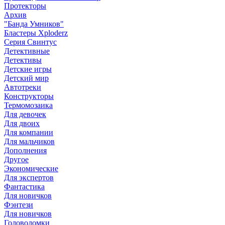
Протекторы
Архив
"Банда Умников"
Бластеры Xploderz
Cерия Свинтус
Детективные
Детективы
Детские игры
Детский мир
Автотреки
Конструкторы
Термомозаика
Для девочек
Для двоих
Для компании
Для мальчиков
Дополнения
Другое
Экономические
Для экспертов
Фантастика
Для новичков
Фэнтези
Для новичков
Головоломки