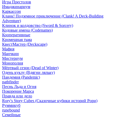
Игра Престолов
Имаджинариум
Каркассон
Кланк! Подземное приключение (Clank! A Deck-Building
Adventure)
Клинок и колдовство (Sword & Sorcery)
Кодовые имена (Codenames)
Кооперативные
Кромешная тьма
КвестМастер (Deckscape)
Мафия
Манчкин
Мистериум
Монополия
Мёртвый сезон (Dead of Winter)
Одень куклу (Вдягни ляльку)
Пандемия (Pandemic)
pathfinder
Песнь Льда и Огня
Покорение Марса
Правда или дело
Rory's Story Cubes (Сказочные кубики историй Рори)
Руммикуб
runebound
Семейные