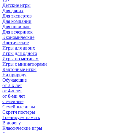
Детские игры
Для двоих
Для экспертов
Для компании
Для новичков
Для вечеринок
Экономические
Эротические
Игры для двоих
Игры для одного
Игры по мотивам
Игры с миниатюрами
Карточные игры
На природу
Обучающие
от 3-х лет
от 4-х лет
от 8-ми лет
Семейные
Семейные игры
Скретч постеры
Тренируем память
В дорогу
Классические игры