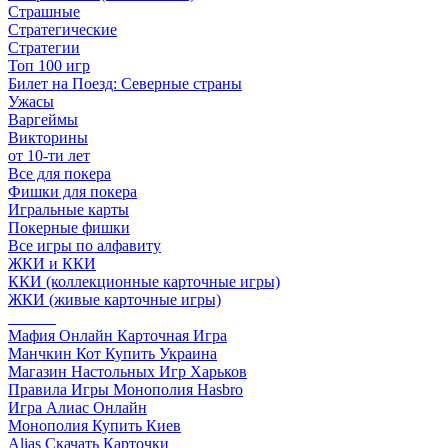
Страшные
Стратегические
Стратегии
Топ 100 игр
Билет на Поезд: Северные страны
Ужасы
Варгеймы
Викторины
от 10-ти лет
Все для покера
Фишки для покера
Игральные карты
Покерные фишки
Все игры по алфавиту
ЖКИ и ККИ
ККИ (коллекционные карточные игры)
ЖКИ (живые карточные игры)
______
Мафия Онлайн Карточная Игра
Манчкин Кот Купить Украина
Магазин Настольных Игр Харьков
Правила Игры Монополия Hasbro
Игра Алиас Онлайн
Монополия Купить Киев
Alias Скачать Карточки