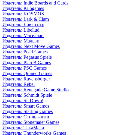
Издатель: Indie Boards and Cards
Издатель: Kilogames
Издатель: KOSMOS
Издатель: Lark & Clam
Издатель: Лавка игр
Издатель: Libellud
Издатель: Магеллан
Издатель: Мальви
Издатель: Next Move Games
Издатель: Pearl Games
Издатель: Pegasus Spiele
Издатель: Plan B Games
Издатель: PSC Games
Издатель: Quined Games
Издатель: Ravensburger
Издатель: Rebel
Издатель: Renegade Game Studio
Издатель: Schmidt Spiele
Издатель: Sit Down!
Издатель: Smart Games
Издатель: Starling Games
Издатель: Стиль жизни
Издатель: Stonemaier Games
Издатель: ТакаМака
Издатель: Thunderworks Games