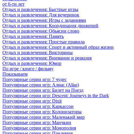
от 6-ти лет
Отдых и развлечения: Быстрые игры
Отдых и развлечения: Для вечеринок
Отдых и развлечения: Игры с заданиями
Отдых и развлечения: Координация движений
Отдых и развлечения: Обьясни слово
Отдых и развлечения: Память
Отдых и развлечения: Простые правила
Отдых и развлечения: Спорт и активный образ жизни
Отдых и развлечения: Викторины
Отдых и развлечения: Внимание и реакция
Отдых и развлечения: Юмор
По игре / книге / фильму
Показываем
Популярные серии игр: 7 чудес
Популярные серии игр: Алиас (Alias)
Популярные серии игр: Билет на Поезд
Популярные серии игр: Descent: Journeys in the Dark
Популярные серии игр: Dixit
Популярные серии игр: Каркассон
Популярные серии игр: Колонизаторы
Популярные серии игр: Маленький мир
Популярные серии игр: Манчкин
Популярные серии игр: Монополия
Популярные серии игр: Пандемия