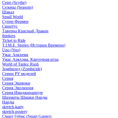
Серп (Scythe)
Сезоны (Seasons)
Шакал
Small World
Супер Фермер
Свинтус
Таверна Красный Дракон
thinkers
Ticket to Ride
T.I.M.E. Stories (Истории Времени)
Uno (Уно)
Ужас Аркхема
Ужас Аркхэма. Карточная игра
World of Tanks: Rush
Зомбицид (Zombicide)
Серии РУ моделей
Серия
Серия Экивоки
Серия Эволюция
Серия Имаджинариум
Шахматы Шашки Нарды
Нарды
skretch-karty
skretch-postery
Смарт Геймс (Smart Games)