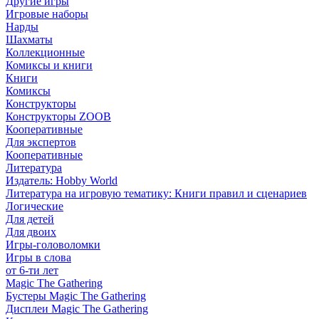
Другие игры
Игровые наборы
Нарды
Шахматы
Коллекционные
Комиксы и книги
Книги
Комиксы
Конструкторы
Конструкторы ZOOB
Кооперативные
Для экспертов
Кооперативные
Литература
Издатель: Hobby World
Литература на игровую тематику: Книги правил и сценариев
Логические
Для детей
Для двоих
Игры-головоломки
Игры в слова
от 6-ти лет
Magic The Gathering
Бустеры Magic The Gathering
Дисплеи Magic The Gathering