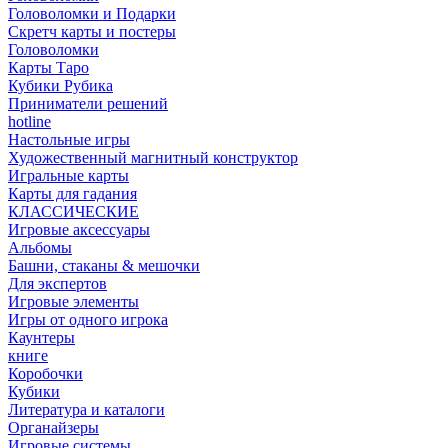
Головоломки и Подарки
Cкретч карты и постеры
Головоломки
Карты Таро
Кубики Рубика
Приниматели решений
hotline
Настольные игры
Художественный магнитный конструктор
Игральные карты
Карты для гадания
КЛАССИЧЕСКИЕ
Игровые аксессуары
Альбомы
Башни, стаканы & мешочки
Для экспертов
Игровые элементы
Игры от одного игрока
Каунтеры
книге
Коробочки
Кубики
Литература и каталоги
Органайзеры
Игровые системы