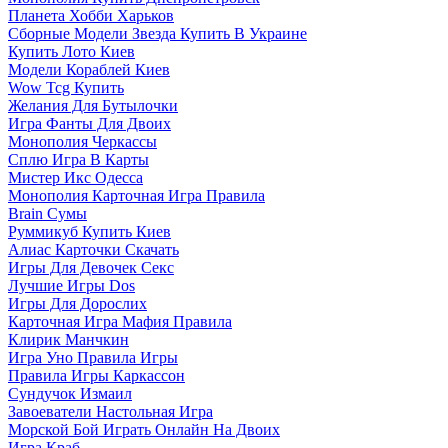
Планета Хобби Харьков
Сборные Модели Звезда Купить В Украине
Купить Лото Киев
Модели Кораблей Киев
Wow Tcg Купить
Желания Для Бутылочки
Игра Фанты Для Двоих
Монополия Черкассы
Сплю Игра В Карты
Мистер Икс Одесса
Монополия Карточная Игра Правила
Brain Сумы
Руммикуб Купить Киев
Алиас Карточки Скачать
Игры Для Девочек Секс
Лучшие Игры Dos
Игры Для Дорослих
Карточная Игра Мафия Правила
Клирик Манчкин
Игра Уно Правила Игры
Правила Игры Каркассон
Сундучок Измаил
Завоеватели Настольная Игра
Морской Бой Играть Онлайн На Двоих
Игра Краб