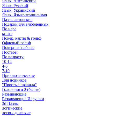
Язык: Английский
Язык: Русский
Язык: Украинский
Язык: Языконезависимая
Пазлы авторские
Подарки для влюбленных
По игре
книге
Покер, карты & гольф
Офисный гольф
Покерные наборы
Постеры
По возрасту
10-14
4-6
7-10
Приключенческие
Для новичков
"Простые правила"
Головоноги 2 (белые)
Развивающие
Развивающие Игрушки
3d Пазлы
логические
логопедические