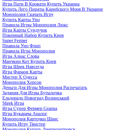
Игра Пати В Кровати Купить Украина
Купить Лего Пираты Карибского Моря В Украине
Монополия Скачать Игру
Купить Карты Уно
Правила Игры Монополия Люкс
Игра Карты Сундучок
Покерный Набор Купить Киев
Super Fermer
Правила Уно Флип
Правила Игра Монополия
Игра Алиас Слова
Манчкин Кот Купить Киев
Игра Шрек Навсегда
Игра Фараон Карты
Мистер Х Одесса
Монополия Херсон
Деньги Для Игры Монополия Распечатать
Задания Для Игры Бутылочка
Ельдорадо Новоград Волинський
Shrek Игра
Игра Супер Фермер Granna
Игра Кукарача Аналог
Монополия Карточки Шанс
Купить Игру Твистер
Монополия Купить Днепропетровск