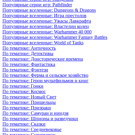
Популярные серии игр: Pathfinder
Популярные вселенные: Dungeons & Dragons
Популярные вселенные: Игра престолов
Популярные вселенные: Ужасы Лавкрафта
Популярные вселенные: Властелин колец
Популярные вселенные: Warhammer 40 000
Популярные вселенные: Warhammer Fantasy Battles
Популярные вселенные: World of Tanks
По тематике: Античность
По тематике: Детективы
По тематике: Доисторические времена
По тематике: Фантастика
По тематике: Фэнтези
По тематике: Ферма и сельское хозяйство
По тематике: Герои мультфильмов и книг
По тематике: Гонки
По тематике: Космос
По тематике: Новый Свет
По тематике: Пришельцы
По тематике: Призраки
По тематике: Самураи и ниндзя
По тематике: Шпионы и разведчики
По тематике: Сказки
По тематике: Средневековье
По тематике: Супергерои