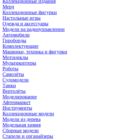
Коллекционные издания
Мерч
Коллекционные фигурки
Настольные игры
Одежда и аксессуары
Модели на радиоуправлении
Автомобили
Гироборды
Комплектующие
Машинки, техника и фигурки
Мотоциклы
Мультикоптеры
Роботы
Самолёты
Судомодели
Танки
Вертолёты
Моделирование
Афтермаркет
Инструменты
Коллекционные модели
Модели из дерева
Модельная химия
Сборные модели
Стапели и органайзеры