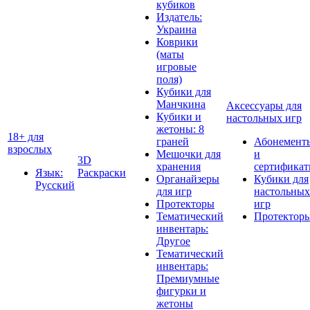
кубиков
Издатель:
Украина
Коврики
(маты
игровые
поля)
Кубики для
Манчкина
Аксессуары для
Кубики и
настольных игр
жетоны: 8
18+ для
граней
Абонемент
взрослых
Мешочки для
и
3D
хранения
сертифика
Язык:
Раскраски
Органайзеры
Кубики для
Русский
для игр
настольных
Протекторы
игр
Тематический
Протектор
инвентарь:
Другое
Тематический
инвентарь:
Премиумные
фигурки и
жетоны