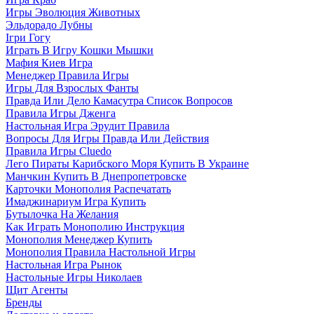
Игры Эволюция Животных
Эльдорадо Лубны
Ігри Гогу
Играть В Игру Кошки Мышки
Мафия Киев Игра
Менеджер Правила Игры
Игры Для Взрослых Фанты
Правда Или Дело Камасутра Список Вопросов
Правила Игры Дженга
Настольная Игра Эрудит Правила
Вопросы Для Игры Правда Или Действия
Правила Игры Cluedo
Лего Пираты Карибского Моря Купить В Украине
Манчкин Купить В Днепропетровске
Карточки Монополия Распечатать
Имаджинариум Игра Купить
Бутылочка На Желания
Как Играть Монополию Инструкция
Монополия Менеджер Купить
Монополия Правила Настольной Игры
Настольная Игра Рынок
Настольные Игры Николаев
Щит Агенты
Бренды