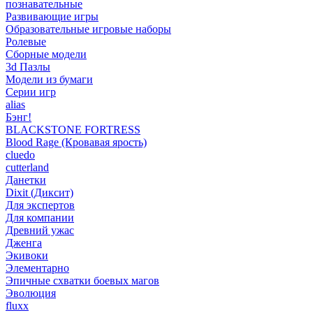
познавательные
Развивающие игры
Образовательные игровые наборы
Ролевые
Сборные модели
3d Пазлы
Модели из бумаги
Серии игр
alias
Бэнг!
BLACKSTONE FORTRESS
Blood Rage (Кровавая ярость)
cluedo
cutterland
Данетки
Dixit (Диксит)
Для экспертов
Для компании
Древний ужас
Дженга
Экивоки
Элементарно
Эпичные схватки боевых магов
Эволюция
fluxx