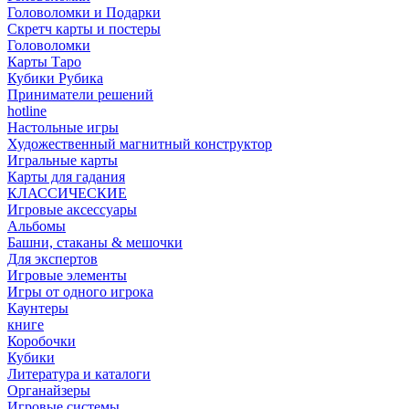
Головоломки и Подарки
Cкретч карты и постеры
Головоломки
Карты Таро
Кубики Рубика
Приниматели решений
hotline
Настольные игры
Художественный магнитный конструктор
Игральные карты
Карты для гадания
КЛАССИЧЕСКИЕ
Игровые аксессуары
Альбомы
Башни, стаканы & мешочки
Для экспертов
Игровые элементы
Игры от одного игрока
Каунтеры
книге
Коробочки
Кубики
Литература и каталоги
Органайзеры
Игровые системы