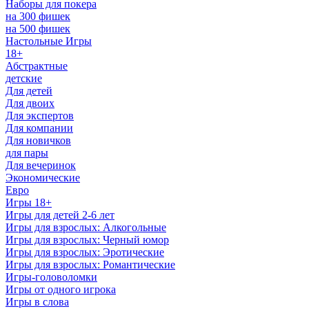
Наборы для покера
на 300 фишек
на 500 фишек
Настольные Игры
18+
Абстрактные
детские
Для детей
Для двоих
Для экспертов
Для компании
Для новичков
для пары
Для вечеринок
Экономические
Евро
Игры 18+
Игры для детей 2-6 лет
Игры для взрослых: Алкогольные
Игры для взрослых: Черный юмор
Игры для взрослых: Эротические
Игры для взрослых: Романтические
Игры-головоломки
Игры от одного игрока
Игры в слова