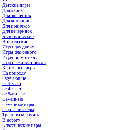
Детские игры
Для двоих
Для экспертов
Для компании
Для новичков
Для вечеринок
Экономические
Эротические
Игры для двоих
Игры для одного
Игры по мотивам
Игры с миниатюрами
Карточные игры
На природу
Обучающие
от 3-х лет
от 4-х лет
от 8-ми лет
Семейные
Семейные игры
Скретч постеры
Тренируем память
В дорогу
Классические игры