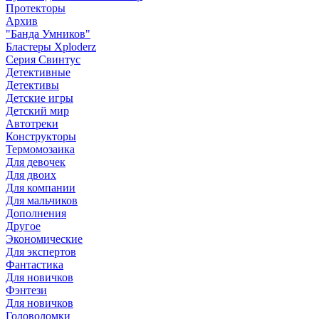
Протекторы
Архив
"Банда Умников"
Бластеры Xploderz
Cерия Свинтус
Детективные
Детективы
Детские игры
Детский мир
Автотреки
Конструкторы
Термомозаика
Для девочек
Для двоих
Для компании
Для мальчиков
Дополнения
Другое
Экономические
Для экспертов
Фантастика
Для новичков
Фэнтези
Для новичков
Головоломки