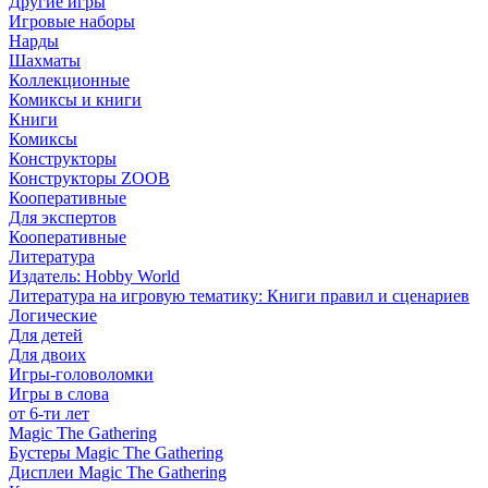
Другие игры
Игровые наборы
Нарды
Шахматы
Коллекционные
Комиксы и книги
Книги
Комиксы
Конструкторы
Конструкторы ZOOB
Кооперативные
Для экспертов
Кооперативные
Литература
Издатель: Hobby World
Литература на игровую тематику: Книги правил и сценариев
Логические
Для детей
Для двоих
Игры-головоломки
Игры в слова
от 6-ти лет
Magic The Gathering
Бустеры Magic The Gathering
Дисплеи Magic The Gathering