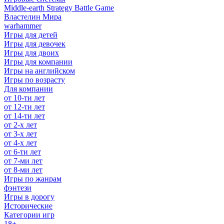
Middle-earth Strategy Battle Game
Властелин Мира
warhammer
Игры для детей
Игры для девочек
Игры для двоих
Игры для компании
Игры на английском
Игры по возрасту
Для компании
от 10-ти лет
от 12-ти лет
от 14-ти лет
от 2-х лет
от 3-х лет
от 4-х лет
от 6-ти лет
от 7-ми лет
от 8-ми лет
Игры по жанрам
фэнтези
Игры в дорогу
Исторические
Категории игр
18+