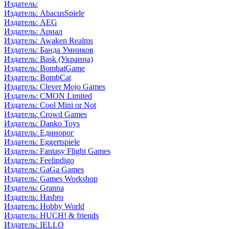
Издатель:
Издатель: AbacusSpiele
Издатель: AEG
Издатель: Ариал
Издатель: Awaken Realms
Издатель: Банда Умников
Издатель: Bask (Украина)
Издатель: BombatGame
Издатель: BombCat
Издатель: Clever Mojo Games
Издатель: CMON Limited
Издатель: Cool Mini or Not
Издатель: Crowd Games
Издатель: Danko Toys
Издатель: Единорог
Издатель: Eggertspiele
Издатель: Fantasy Flight Games
Издатель: Feelindigo
Издатель: GaGa Games
Издатель: Games Workshop
Издатель: Granna
Издатель: Hasbro
Издатель: Hobby World
Издатель: HUCH! & friends
Издатель: IELLO