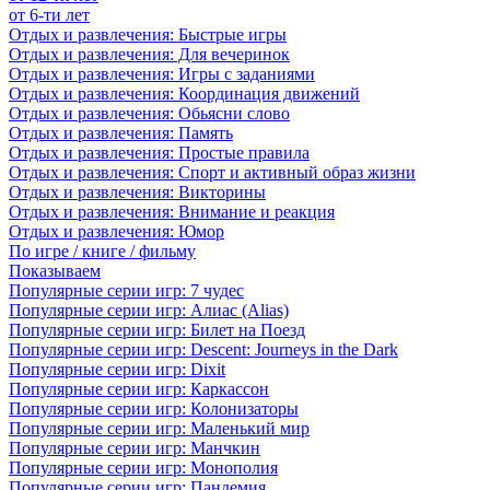
от 6-ти лет
Отдых и развлечения: Быстрые игры
Отдых и развлечения: Для вечеринок
Отдых и развлечения: Игры с заданиями
Отдых и развлечения: Координация движений
Отдых и развлечения: Обьясни слово
Отдых и развлечения: Память
Отдых и развлечения: Простые правила
Отдых и развлечения: Спорт и активный образ жизни
Отдых и развлечения: Викторины
Отдых и развлечения: Внимание и реакция
Отдых и развлечения: Юмор
По игре / книге / фильму
Показываем
Популярные серии игр: 7 чудес
Популярные серии игр: Алиас (Alias)
Популярные серии игр: Билет на Поезд
Популярные серии игр: Descent: Journeys in the Dark
Популярные серии игр: Dixit
Популярные серии игр: Каркассон
Популярные серии игр: Колонизаторы
Популярные серии игр: Маленький мир
Популярные серии игр: Манчкин
Популярные серии игр: Монополия
Популярные серии игр: Пандемия