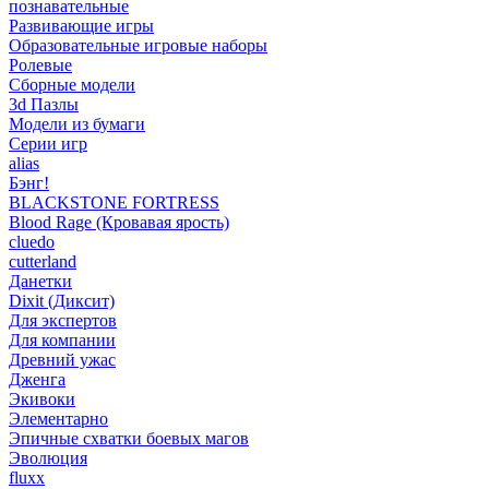
познавательные
Развивающие игры
Образовательные игровые наборы
Ролевые
Сборные модели
3d Пазлы
Модели из бумаги
Серии игр
alias
Бэнг!
BLACKSTONE FORTRESS
Blood Rage (Кровавая ярость)
cluedo
cutterland
Данетки
Dixit (Диксит)
Для экспертов
Для компании
Древний ужас
Дженга
Экивоки
Элементарно
Эпичные схватки боевых магов
Эволюция
fluxx