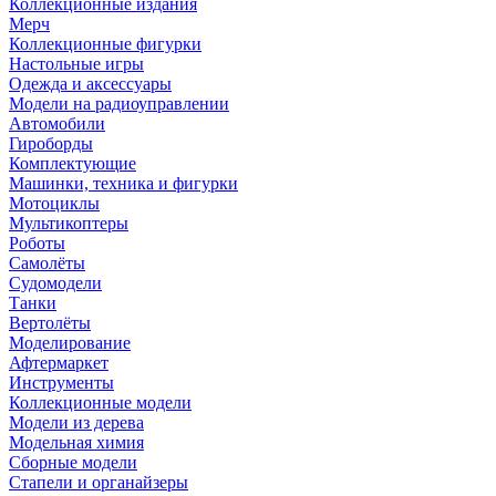
Коллекционные издания
Мерч
Коллекционные фигурки
Настольные игры
Одежда и аксессуары
Модели на радиоуправлении
Автомобили
Гироборды
Комплектующие
Машинки, техника и фигурки
Мотоциклы
Мультикоптеры
Роботы
Самолёты
Судомодели
Танки
Вертолёты
Моделирование
Афтермаркет
Инструменты
Коллекционные модели
Модели из дерева
Модельная химия
Сборные модели
Стапели и органайзеры