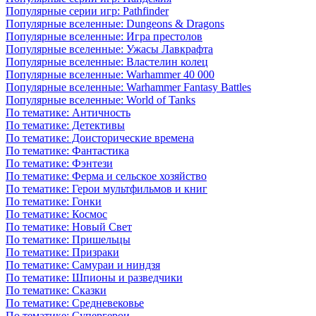
Популярные серии игр: Pathfinder
Популярные вселенные: Dungeons & Dragons
Популярные вселенные: Игра престолов
Популярные вселенные: Ужасы Лавкрафта
Популярные вселенные: Властелин колец
Популярные вселенные: Warhammer 40 000
Популярные вселенные: Warhammer Fantasy Battles
Популярные вселенные: World of Tanks
По тематике: Античность
По тематике: Детективы
По тематике: Доисторические времена
По тематике: Фантастика
По тематике: Фэнтези
По тематике: Ферма и сельское хозяйство
По тематике: Герои мультфильмов и книг
По тематике: Гонки
По тематике: Космос
По тематике: Новый Свет
По тематике: Пришельцы
По тематике: Призраки
По тематике: Самураи и ниндзя
По тематике: Шпионы и разведчики
По тематике: Сказки
По тематике: Средневековье
По тематике: Супергерои