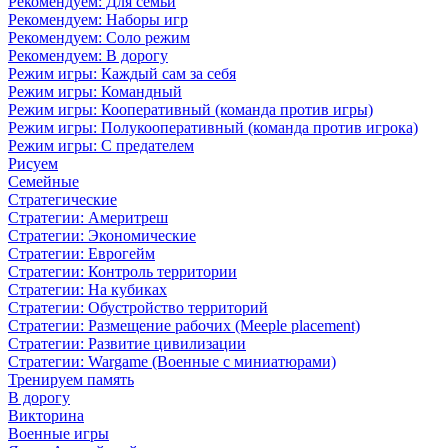
Рекомендуем: Для семьи
Рекомендуем: Наборы игр
Рекомендуем: Соло режим
Рекомендуем: В дорогу
Режим игры: Каждый сам за себя
Режим игры: Командный
Режим игры: Кооперативный (команда против игры)
Режим игры: Полукооперативный (команда против игрока)
Режим игры: С предателем
Рисуем
Семейные
Стратегические
Стратегии: Америтреш
Стратегии: Экономические
Стратегии: Еврогейм
Стратегии: Контроль территории
Стратегии: На кубиках
Стратегии: Обустройство территорий
Стратегии: Размещение рабочих (Meeple placement)
Стратегии: Развитие цивилизации
Стратегии: Wargame (Военные с миниатюрами)
Тренируем память
В дорогу
Викторина
Военные игры