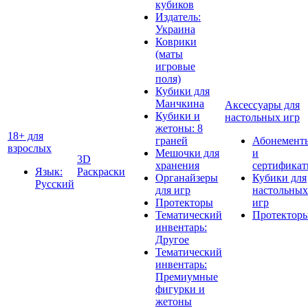
кубиков
Издатель:
Украина
Коврики
(маты
игровые
поля)
Кубики для
Манчкина
Аксессуары для
Кубики и
настольных игр
жетоны: 8
18+ для
граней
Абонемент
взрослых
Мешочки для
и
3D
хранения
сертифика
Язык:
Раскраски
Органайзеры
Кубики для
Русский
для игр
настольных
Протекторы
игр
Тематический
Протектор
инвентарь:
Другое
Тематический
инвентарь:
Премиумные
фигурки и
жетоны