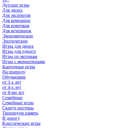
Детские игры
Для двоих
Для экспертов
Для компании
Для новичков
Для вечеринок
Экономические
Эротические
Игры для двоих
Игры для одного
Игры по мотивам
Игры с миниатюрами
Карточные игры
На природу
Обучающие
от 3-х лет
от 4-х лет
от 8-ми лет
Семейные
Семейные игры
Скретч постеры
Тренируем память
В дорогу
Классические игры