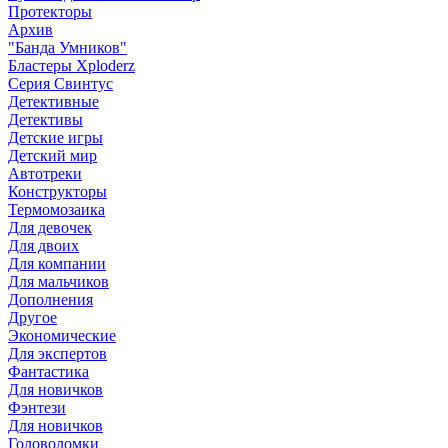
Протекторы
Архив
"Банда Умников"
Бластеры Xploderz
Cерия Свинтус
Детективные
Детективы
Детские игры
Детский мир
Автотреки
Конструкторы
Термомозаика
Для девочек
Для двоих
Для компании
Для мальчиков
Дополнения
Другое
Экономические
Для экспертов
Фантастика
Для новичков
Фэнтези
Для новичков
Головоломки