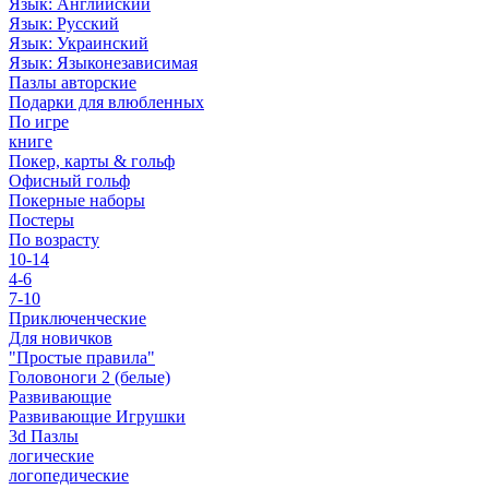
Язык: Английский
Язык: Русский
Язык: Украинский
Язык: Языконезависимая
Пазлы авторские
Подарки для влюбленных
По игре
книге
Покер, карты & гольф
Офисный гольф
Покерные наборы
Постеры
По возрасту
10-14
4-6
7-10
Приключенческие
Для новичков
"Простые правила"
Головоноги 2 (белые)
Развивающие
Развивающие Игрушки
3d Пазлы
логические
логопедические