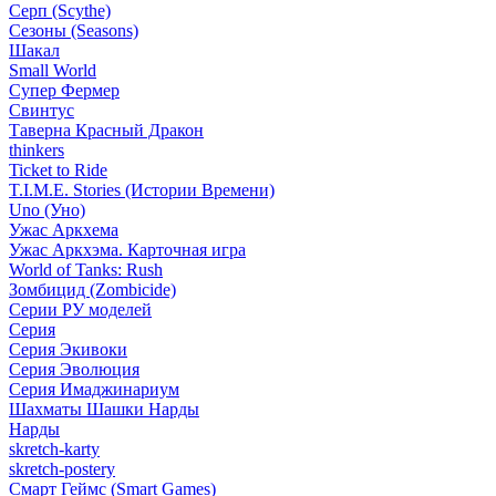
Серп (Scythe)
Сезоны (Seasons)
Шакал
Small World
Супер Фермер
Свинтус
Таверна Красный Дракон
thinkers
Ticket to Ride
T.I.M.E. Stories (Истории Времени)
Uno (Уно)
Ужас Аркхема
Ужас Аркхэма. Карточная игра
World of Tanks: Rush
Зомбицид (Zombicide)
Серии РУ моделей
Серия
Серия Экивоки
Серия Эволюция
Серия Имаджинариум
Шахматы Шашки Нарды
Нарды
skretch-karty
skretch-postery
Смарт Геймс (Smart Games)