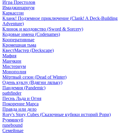
Игра Престолов
Имаджинариум
Каркассон
Кланк! Подземное приключение (Clank! A Deck-Building
Adventure)
Клинок и колдовство (Sword & Sorcery)
Кодовые имена (Codenames)
Кооперативные
Кромешная тьма
КвестМастер (Deckscape)
Мафия
Манчкин
Мистериум
Монополия
Мёртвый сезон (Dead of Winter)
Одень куклу (Вдягни ляльку)
Пандемия (Pandemic)
pathfinder
Песнь Льда и Огня
Покорение Марса
Правда или дело
Rory's Story Cubes (Сказочные кубики историй Рори)
Руммикуб
runebound
Семейные