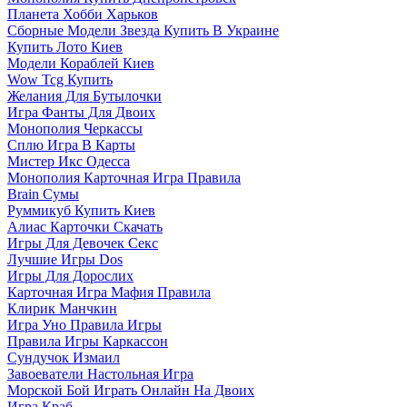
Планета Хобби Харьков
Сборные Модели Звезда Купить В Украине
Купить Лото Киев
Модели Кораблей Киев
Wow Tcg Купить
Желания Для Бутылочки
Игра Фанты Для Двоих
Монополия Черкассы
Сплю Игра В Карты
Мистер Икс Одесса
Монополия Карточная Игра Правила
Brain Сумы
Руммикуб Купить Киев
Алиас Карточки Скачать
Игры Для Девочек Секс
Лучшие Игры Dos
Игры Для Дорослих
Карточная Игра Мафия Правила
Клирик Манчкин
Игра Уно Правила Игры
Правила Игры Каркассон
Сундучок Измаил
Завоеватели Настольная Игра
Морской Бой Играть Онлайн На Двоих
Игра Краб