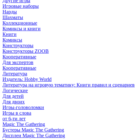
Другие игры
Игровые наборы
Нарды
Шахматы
Коллекционные
Комиксы и книги
Книги
Комиксы
Конструкторы
Конструкторы ZOOB
Кооперативные
Для экспертов
Кооперативные
Литература
Издатель: Hobby World
Литература на игровую тематику: Книги правил и сценариев
Логические
Для детей
Для двоих
Игры-головоломки
Игры в слова
от 6-ти лет
Magic The Gathering
Бустеры Magic The Gathering
Дисплеи Magic The Gathering