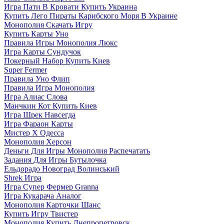
Игра Пати В Кровати Купить Украина
Купить Лего Пираты Карибского Моря В Украине
Монополия Скачать Игру
Купить Карты Уно
Правила Игры Монополия Люкс
Игра Карты Сундучок
Покерный Набор Купить Киев
Super Fermer
Правила Уно Флип
Правила Игра Монополия
Игра Алиас Слова
Манчкин Кот Купить Киев
Игра Шрек Навсегда
Игра Фараон Карты
Мистер Х Одесса
Монополия Херсон
Деньги Для Игры Монополия Распечатать
Задания Для Игры Бутылочка
Ельдорадо Новоград Волинський
Shrek Игра
Игра Супер Фермер Granna
Игра Кукарача Аналог
Монополия Карточки Шанс
Купить Игру Твистер
Монополия Купить Днепропетровск