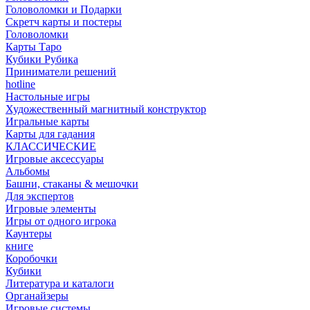
Головоломки и Подарки
Cкретч карты и постеры
Головоломки
Карты Таро
Кубики Рубика
Приниматели решений
hotline
Настольные игры
Художественный магнитный конструктор
Игральные карты
Карты для гадания
КЛАССИЧЕСКИЕ
Игровые аксессуары
Альбомы
Башни, стаканы & мешочки
Для экспертов
Игровые элементы
Игры от одного игрока
Каунтеры
книге
Коробочки
Кубики
Литература и каталоги
Органайзеры
Игровые системы