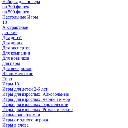
Наборы для покера
на 300 фишек
на 500 фишек
Настольные Игры
18+
Абстрактные
детские
Для детей
Для двоих
Для экспертов
Для компании
Для новичков
для пары
Для вечеринок
Экономические
Евро
Игры 18+
Игры для детей 2-6 лет
Игры для взрослых: Алкогольные
Игры для взрослых: Черный юмор
Игры для взрослых: Эротические
Игры для взрослых: Романтические
Игры-головоломки
Игры от одного игрока
Игры в слова