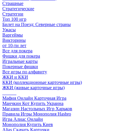
Страшные
Стратегические
Стратегии
Топ 100 игр
Билет на Поезд: Северные страны
Ужасы
Варгеймы
Викторины
от 10-ти лет
Все для покера
Фишки для покера
Игральные карты
Покерные фишки
Все игры по алфавиту
ЖКИ и ККИ
ККИ (коллекционные карточные игры)
ЖКИ (живые карточные игры)
______
Мафия Онлайн Карточная Игра
Манчкин Кот Купить Украина
Магазин Настольных Игр Харьков
Правила Игры Монополия Hasbro
Игра Алиас Онлайн
Монополия Купить Киев
Alias Скачать Карточки