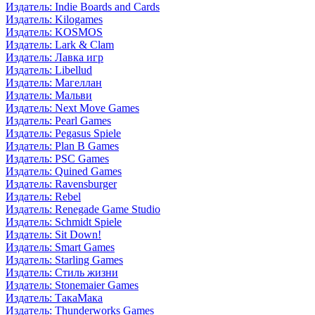
Издатель: Indie Boards and Cards
Издатель: Kilogames
Издатель: KOSMOS
Издатель: Lark & Clam
Издатель: Лавка игр
Издатель: Libellud
Издатель: Магеллан
Издатель: Мальви
Издатель: Next Move Games
Издатель: Pearl Games
Издатель: Pegasus Spiele
Издатель: Plan B Games
Издатель: PSC Games
Издатель: Quined Games
Издатель: Ravensburger
Издатель: Rebel
Издатель: Renegade Game Studio
Издатель: Schmidt Spiele
Издатель: Sit Down!
Издатель: Smart Games
Издатель: Starling Games
Издатель: Стиль жизни
Издатель: Stonemaier Games
Издатель: ТакаМака
Издатель: Thunderworks Games