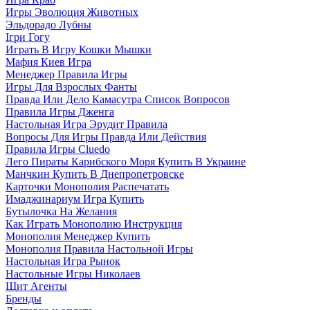
Игры Эволюция Животных
Эльдорадо Лубны
Ігри Гогу
Играть В Игру Кошки Мышки
Мафия Киев Игра
Менеджер Правила Игры
Игры Для Взрослых Фанты
Правда Или Дело Камасутра Список Вопросов
Правила Игры Дженга
Настольная Игра Эрудит Правила
Вопросы Для Игры Правда Или Действия
Правила Игры Cluedo
Лего Пираты Карибского Моря Купить В Украине
Манчкин Купить В Днепропетровске
Карточки Монополия Распечатать
Имаджинариум Игра Купить
Бутылочка На Желания
Как Играть Монополию Инструкция
Монополия Менеджер Купить
Монополия Правила Настольной Игры
Настольная Игра Рынок
Настольные Игры Николаев
Щит Агенты
Бренды