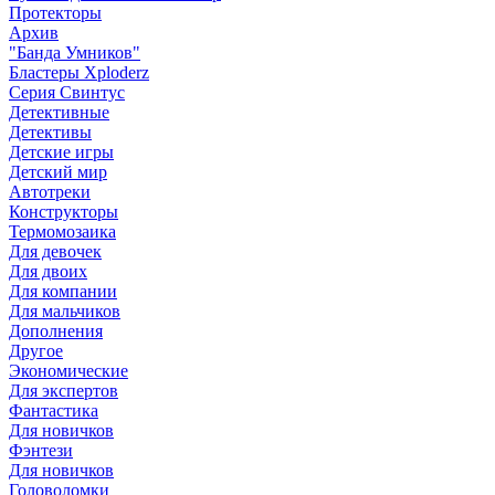
Протекторы
Архив
"Банда Умников"
Бластеры Xploderz
Cерия Свинтус
Детективные
Детективы
Детские игры
Детский мир
Автотреки
Конструкторы
Термомозаика
Для девочек
Для двоих
Для компании
Для мальчиков
Дополнения
Другое
Экономические
Для экспертов
Фантастика
Для новичков
Фэнтези
Для новичков
Головоломки