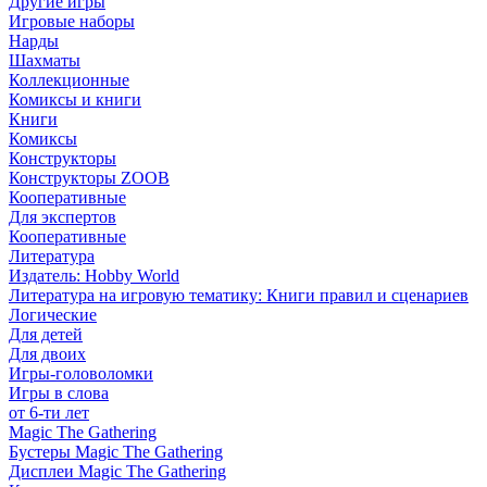
Другие игры
Игровые наборы
Нарды
Шахматы
Коллекционные
Комиксы и книги
Книги
Комиксы
Конструкторы
Конструкторы ZOOB
Кооперативные
Для экспертов
Кооперативные
Литература
Издатель: Hobby World
Литература на игровую тематику: Книги правил и сценариев
Логические
Для детей
Для двоих
Игры-головоломки
Игры в слова
от 6-ти лет
Magic The Gathering
Бустеры Magic The Gathering
Дисплеи Magic The Gathering