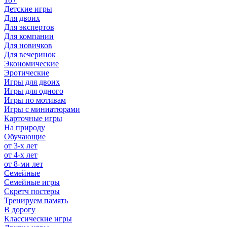
Детские игры
Для двоих
Для экспертов
Для компании
Для новичков
Для вечеринок
Экономические
Эротические
Игры для двоих
Игры для одного
Игры по мотивам
Игры с миниатюрами
Карточные игры
На природу
Обучающие
от 3-х лет
от 4-х лет
от 8-ми лет
Семейные
Семейные игры
Скретч постеры
Тренируем память
В дорогу
Классические игры