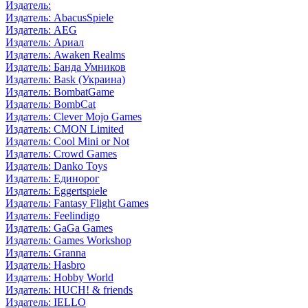
Издатель:
Издатель: AbacusSpiele
Издатель: AEG
Издатель: Ариал
Издатель: Awaken Realms
Издатель: Банда Умников
Издатель: Bask (Украина)
Издатель: BombatGame
Издатель: BombCat
Издатель: Clever Mojo Games
Издатель: CMON Limited
Издатель: Cool Mini or Not
Издатель: Crowd Games
Издатель: Danko Toys
Издатель: Единорог
Издатель: Eggertspiele
Издатель: Fantasy Flight Games
Издатель: Feelindigo
Издатель: GaGa Games
Издатель: Games Workshop
Издатель: Granna
Издатель: Hasbro
Издатель: Hobby World
Издатель: HUCH! & friends
Издатель: IELLO