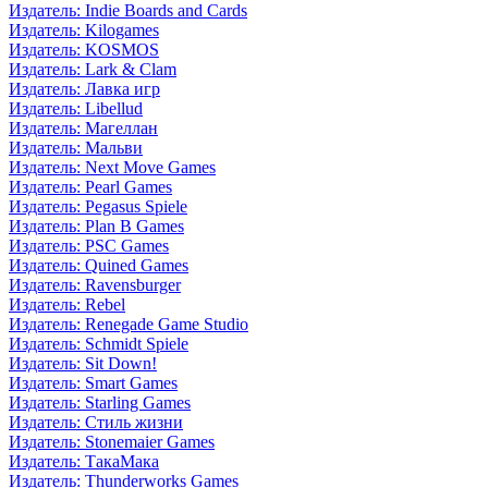
Издатель: Indie Boards and Cards
Издатель: Kilogames
Издатель: KOSMOS
Издатель: Lark & Clam
Издатель: Лавка игр
Издатель: Libellud
Издатель: Магеллан
Издатель: Мальви
Издатель: Next Move Games
Издатель: Pearl Games
Издатель: Pegasus Spiele
Издатель: Plan B Games
Издатель: PSC Games
Издатель: Quined Games
Издатель: Ravensburger
Издатель: Rebel
Издатель: Renegade Game Studio
Издатель: Schmidt Spiele
Издатель: Sit Down!
Издатель: Smart Games
Издатель: Starling Games
Издатель: Стиль жизни
Издатель: Stonemaier Games
Издатель: ТакаМака
Издатель: Thunderworks Games