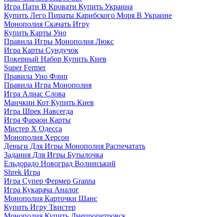
Игра Пати В Кровати Купить Украина
Купить Лего Пираты Карибского Моря В Украине
Монополия Скачать Игру
Купить Карты Уно
Правила Игры Монополия Люкс
Игра Карты Сундучок
Покерный Набор Купить Киев
Super Fermer
Правила Уно Флип
Правила Игра Монополия
Игра Алиас Слова
Манчкин Кот Купить Киев
Игра Шрек Навсегда
Игра Фараон Карты
Мистер Х Одесса
Монополия Херсон
Деньги Для Игры Монополия Распечатать
Задания Для Игры Бутылочка
Ельдорадо Новоград Волинський
Shrek Игра
Игра Супер Фермер Granna
Игра Кукарача Аналог
Монополия Карточки Шанс
Купить Игру Твистер
Монополия Купить Днепропетровск