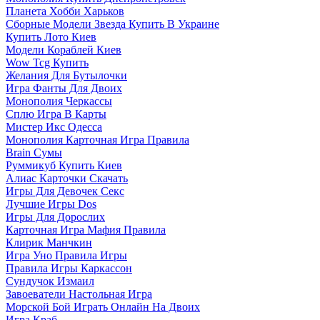
Планета Хобби Харьков
Сборные Модели Звезда Купить В Украине
Купить Лото Киев
Модели Кораблей Киев
Wow Tcg Купить
Желания Для Бутылочки
Игра Фанты Для Двоих
Монополия Черкассы
Сплю Игра В Карты
Мистер Икс Одесса
Монополия Карточная Игра Правила
Brain Сумы
Руммикуб Купить Киев
Алиас Карточки Скачать
Игры Для Девочек Секс
Лучшие Игры Dos
Игры Для Дорослих
Карточная Игра Мафия Правила
Клирик Манчкин
Игра Уно Правила Игры
Правила Игры Каркассон
Сундучок Измаил
Завоеватели Настольная Игра
Морской Бой Играть Онлайн На Двоих
Игра Краб