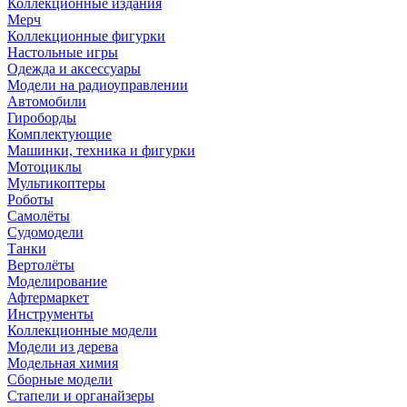
Коллекционные издания
Мерч
Коллекционные фигурки
Настольные игры
Одежда и аксессуары
Модели на радиоуправлении
Автомобили
Гироборды
Комплектующие
Машинки, техника и фигурки
Мотоциклы
Мультикоптеры
Роботы
Самолёты
Судомодели
Танки
Вертолёты
Моделирование
Афтермаркет
Инструменты
Коллекционные модели
Модели из дерева
Модельная химия
Сборные модели
Стапели и органайзеры