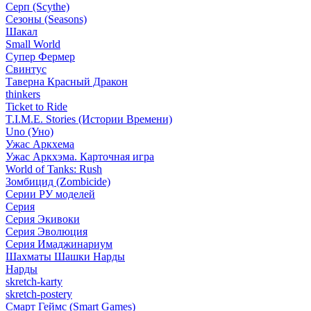
Серп (Scythe)
Сезоны (Seasons)
Шакал
Small World
Супер Фермер
Свинтус
Таверна Красный Дракон
thinkers
Ticket to Ride
T.I.M.E. Stories (Истории Времени)
Uno (Уно)
Ужас Аркхема
Ужас Аркхэма. Карточная игра
World of Tanks: Rush
Зомбицид (Zombicide)
Серии РУ моделей
Серия
Серия Экивоки
Серия Эволюция
Серия Имаджинариум
Шахматы Шашки Нарды
Нарды
skretch-karty
skretch-postery
Смарт Геймс (Smart Games)