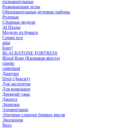
познавательные
Развивающие игры
Образовательные игровые наборы
Ролевые
Сборные модели
3d Пазлы
Модели из бумаги
Серии игр
alias
Бэнг!
BLACKSTONE FORTRESS
Blood Rage (Кровавая ярость)
cluedo
cutterland
Данетки
Dixit (Диксит)
Для экспертов
Для компании
Древний ужас
Дженга
Экивоки
Элементарно
Эпичные схватки боевых магов
Эволюция
fluxx