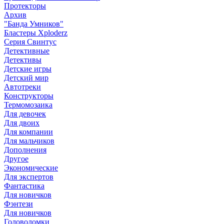
Протекторы
Архив
"Банда Умников"
Бластеры Xploderz
Cерия Свинтус
Детективные
Детективы
Детские игры
Детский мир
Автотреки
Конструкторы
Термомозаика
Для девочек
Для двоих
Для компании
Для мальчиков
Дополнения
Другое
Экономические
Для экспертов
Фантастика
Для новичков
Фэнтези
Для новичков
Головоломки