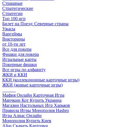
Страшные
Стратегические
Стратегии
Топ 100 игр
Билет на Поезд: Северные страны
Ужасы
Варгеймы
Викторины
от 10-ти лет
Все для покера
Фишки для покера
Игральные карты
Покерные фишки
Все игры по алфавиту
ЖКИ и ККИ
ККИ (коллекционные карточные игры)
ЖКИ (живые карточные игры)
______
Мафия Онлайн Карточная Игра
Манчкин Кот Купить Украина
Магазин Настольных Игр Харьков
Правила Игры Монополия Hasbro
Игра Алиас Онлайн
Монополия Купить Киев
Alias Скачать Карточки