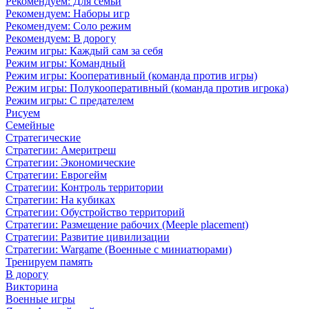
Рекомендуем: Для семьи
Рекомендуем: Наборы игр
Рекомендуем: Соло режим
Рекомендуем: В дорогу
Режим игры: Каждый сам за себя
Режим игры: Командный
Режим игры: Кооперативный (команда против игры)
Режим игры: Полукооперативный (команда против игрока)
Режим игры: С предателем
Рисуем
Семейные
Стратегические
Стратегии: Америтреш
Стратегии: Экономические
Стратегии: Еврогейм
Стратегии: Контроль территории
Стратегии: На кубиках
Стратегии: Обустройство территорий
Стратегии: Размещение рабочих (Meeple placement)
Стратегии: Развитие цивилизации
Стратегии: Wargame (Военные с миниатюрами)
Тренируем память
В дорогу
Викторина
Военные игры