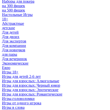
Наборы для покера
на 300 фишек
на 500 фишек
Настольные Игры
18+
Абстрактные
детские
Для детей
Для двоих
Для экспертов
Для компании
Для новичков
для пары
Для вечеринок
Экономические
Евро
Игры 18+
Игры для детей 2-6 лет
Игры для взрослых: Алкогольные
Игры для взрослых: Черный юмор
Игры для взрослых: Эротические
Игры для взрослых: Романтические
Игры-головоломки
Игры от одного игрока
Игры в слова