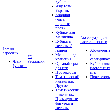
кубиков
Издатель:
Украина
Коврики
(маты
игровые
поля)
Кубики для
Манчкина
Аксессуары для
Кубики и
настольных игр
жетоны: 8
18+ для
граней
Абонемент
взрослых
Мешочки для
и
3D
хранения
сертифика
Язык:
Раскраски
Органайзеры
Кубики для
Русский
для игр
настольных
Протекторы
игр
Тематический
Протектор
инвентарь:
Другое
Тематический
инвентарь:
Премиумные
фигурки и
жетоны