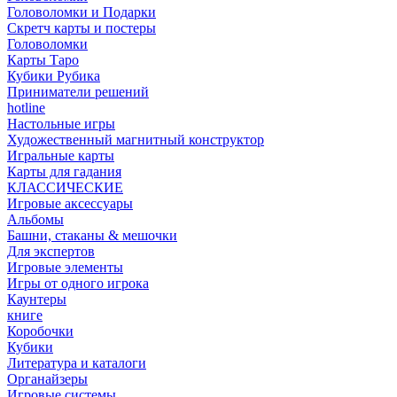
Головоломки и Подарки
Cкретч карты и постеры
Головоломки
Карты Таро
Кубики Рубика
Приниматели решений
hotline
Настольные игры
Художественный магнитный конструктор
Игральные карты
Карты для гадания
КЛАССИЧЕСКИЕ
Игровые аксессуары
Альбомы
Башни, стаканы & мешочки
Для экспертов
Игровые элементы
Игры от одного игрока
Каунтеры
книге
Коробочки
Кубики
Литература и каталоги
Органайзеры
Игровые системы