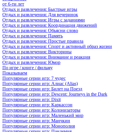
от 6-ти лет
Отдых и развлечения: Быстрые игры
Отдых и развлечения: Для вечеринок
Отдых и развлечения: Игры с заданиями
Отдых и развлечения: Координация движений
Отдых и развлечения: Обьясни слово
Отдых и развлечения: Память
Отдых и развлечения: Простые правила
Отдых и развлечения: Спорт и активный образ жизни
Отдых и развлечения: Викторины
Отдых и развлечения: Внимание и реакция
Отдых и развлечения: Юмор
По игре / книге / фильму
Показываем
Популярные серии игр: 7 чудес
Популярные серии игр: Алиас (Alias)
Популярные серии игр: Билет на Поезд
Популярные серии игр: Descent: Journeys in the Dark
Популярные серии игр: Dixit
Популярные серии игр: Каркассон
Популярные серии игр: Колонизаторы
Популярные серии игр: Маленький мир
Популярные серии игр: Манчкин
Популярные серии игр: Монополия
Популярные серии игр: Пандемия