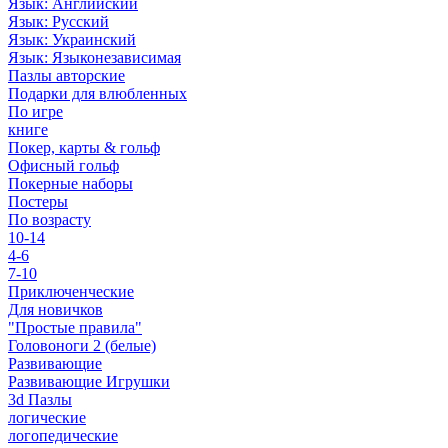
Язык: Английский
Язык: Русский
Язык: Украинский
Язык: Языконезависимая
Пазлы авторские
Подарки для влюбленных
По игре
книге
Покер, карты & гольф
Офисный гольф
Покерные наборы
Постеры
По возрасту
10-14
4-6
7-10
Приключенческие
Для новичков
"Простые правила"
Головоноги 2 (белые)
Развивающие
Развивающие Игрушки
3d Пазлы
логические
логопедические