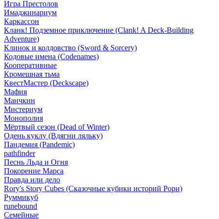
Игра Престолов
Имаджинариум
Каркассон
Кланк! Подземное приключение (Clank! A Deck-Building
Adventure)
Клинок и колдовство (Sword & Sorcery)
Кодовые имена (Codenames)
Кооперативные
Кромешная тьма
КвестМастер (Deckscape)
Мафия
Манчкин
Мистериум
Монополия
Мёртвый сезон (Dead of Winter)
Одень куклу (Вдягни ляльку)
Пандемия (Pandemic)
pathfinder
Песнь Льда и Огня
Покорение Марса
Правда или дело
Rory's Story Cubes (Сказочные кубики историй Рори)
Руммикуб
runebound
Семейные