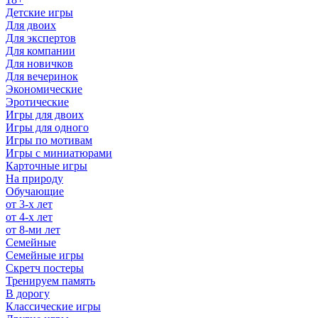
Детские игры
Для двоих
Для экспертов
Для компании
Для новичков
Для вечеринок
Экономические
Эротические
Игры для двоих
Игры для одного
Игры по мотивам
Игры с миниатюрами
Карточные игры
На природу
Обучающие
от 3-х лет
от 4-х лет
от 8-ми лет
Семейные
Семейные игры
Скретч постеры
Тренируем память
В дорогу
Классические игры