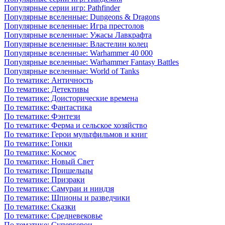
Популярные серии игр: Pathfinder
Популярные вселенные: Dungeons & Dragons
Популярные вселенные: Игра престолов
Популярные вселенные: Ужасы Лавкрафта
Популярные вселенные: Властелин колец
Популярные вселенные: Warhammer 40 000
Популярные вселенные: Warhammer Fantasy Battles
Популярные вселенные: World of Tanks
По тематике: Античность
По тематике: Детективы
По тематике: Доисторические времена
По тематике: Фантастика
По тематике: Фэнтези
По тематике: Ферма и сельское хозяйство
По тематике: Герои мультфильмов и книг
По тематике: Гонки
По тематике: Космос
По тематике: Новый Свет
По тематике: Пришельцы
По тематике: Призраки
По тематике: Самураи и ниндзя
По тематике: Шпионы и разведчики
По тематике: Сказки
По тематике: Средневековье
По тематике: Супергерои