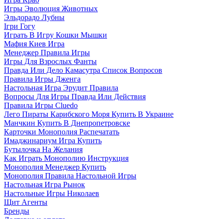
Игры Эволюция Животных
Эльдорадо Лубны
Ігри Гогу
Играть В Игру Кошки Мышки
Мафия Киев Игра
Менеджер Правила Игры
Игры Для Взрослых Фанты
Правда Или Дело Камасутра Список Вопросов
Правила Игры Дженга
Настольная Игра Эрудит Правила
Вопросы Для Игры Правда Или Действия
Правила Игры Cluedo
Лего Пираты Карибского Моря Купить В Украине
Манчкин Купить В Днепропетровске
Карточки Монополия Распечатать
Имаджинариум Игра Купить
Бутылочка На Желания
Как Играть Монополию Инструкция
Монополия Менеджер Купить
Монополия Правила Настольной Игры
Настольная Игра Рынок
Настольные Игры Николаев
Щит Агенты
Бренды