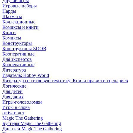
Другие игры
Игровые наборы
Нарды
Шахматы
Коллекционные
Комиксы и книги
Книги
Комиксы
Конструкторы
Конструкторы ZOOB
Кооперативные
Для экспертов
Кооперативные
Литература
Издатель: Hobby World
Литература на игровую тематику: Книги правил и сценариев
Логические
Для детей
Для двоих
Игры-головоломки
Игры в слова
от 6-ти лет
Magic The Gathering
Бустеры Magic The Gathering
Дисплеи Magic The Gathering