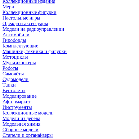
Коллекционные издания
Мерч
Коллекционные фигурки
Настольные игры
Одежда и аксессуары
Модели на радиоуправлении
Автомобили
Гироборды
Комплектующие
Машинки, техника и фигурки
Мотоциклы
Мультикоптеры
Роботы
Самолёты
Судомодели
Танки
Вертолёты
Моделирование
Афтермаркет
Инструменты
Коллекционные модели
Модели из дерева
Модельная химия
Сборные модели
Стапели и органайзеры