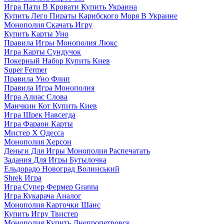
Игра Пати В Кровати Купить Украина
Купить Лего Пираты Карибского Моря В Украине
Монополия Скачать Игру
Купить Карты Уно
Правила Игры Монополия Люкс
Игра Карты Сундучок
Покерный Набор Купить Киев
Super Fermer
Правила Уно Флип
Правила Игра Монополия
Игра Алиас Слова
Манчкин Кот Купить Киев
Игра Шрек Навсегда
Игра Фараон Карты
Мистер Х Одесса
Монополия Херсон
Деньги Для Игры Монополия Распечатать
Задания Для Игры Бутылочка
Ельдорадо Новоград Волинський
Shrek Игра
Игра Супер Фермер Granna
Игра Кукарача Аналог
Монополия Карточки Шанс
Купить Игру Твистер
Монополия Купить Днепропетровск