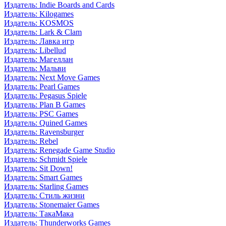
Издатель: Indie Boards and Cards
Издатель: Kilogames
Издатель: KOSMOS
Издатель: Lark & Clam
Издатель: Лавка игр
Издатель: Libellud
Издатель: Магеллан
Издатель: Мальви
Издатель: Next Move Games
Издатель: Pearl Games
Издатель: Pegasus Spiele
Издатель: Plan B Games
Издатель: PSC Games
Издатель: Quined Games
Издатель: Ravensburger
Издатель: Rebel
Издатель: Renegade Game Studio
Издатель: Schmidt Spiele
Издатель: Sit Down!
Издатель: Smart Games
Издатель: Starling Games
Издатель: Стиль жизни
Издатель: Stonemaier Games
Издатель: ТакаМака
Издатель: Thunderworks Games