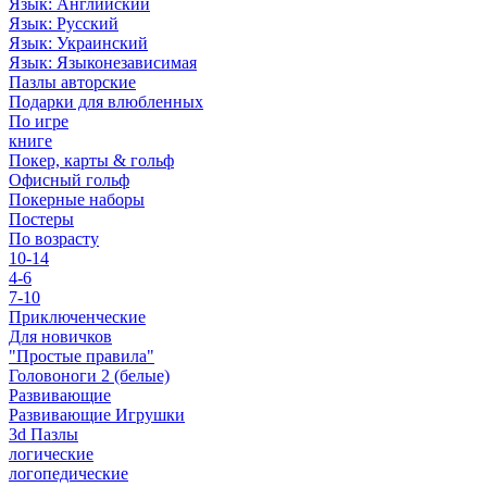
Язык: Английский
Язык: Русский
Язык: Украинский
Язык: Языконезависимая
Пазлы авторские
Подарки для влюбленных
По игре
книге
Покер, карты & гольф
Офисный гольф
Покерные наборы
Постеры
По возрасту
10-14
4-6
7-10
Приключенческие
Для новичков
"Простые правила"
Головоноги 2 (белые)
Развивающие
Развивающие Игрушки
3d Пазлы
логические
логопедические