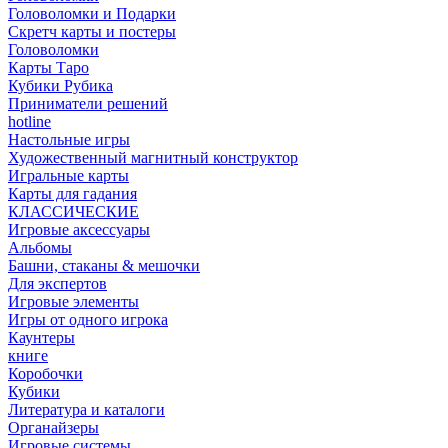
Головоломки и Подарки
Cкретч карты и постеры
Головоломки
Карты Таро
Кубики Рубика
Приниматели решений
hotline
Настольные игры
Художественный магнитный конструктор
Игральные карты
Карты для гадания
КЛАССИЧЕСКИЕ
Игровые аксессуары
Альбомы
Башни, стаканы & мешочки
Для экспертов
Игровые элементы
Игры от одного игрока
Каунтеры
книге
Коробочки
Кубики
Литература и каталоги
Органайзеры
Игровые системы