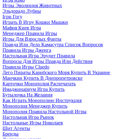
Игры Эволюция Животных
Эльдорадо Лубны
Ігри Гогу
Играть В Игру Кошки Мышки
Мафия Киев Игра
Менеджер Правила Игры
Игры Для Взрослых Фанты
Правда Или Дело Камасутра Список Вопросов
Правила Игры Дженга
Настольная Игра Эрудит Правила
Вопросы Для Игры Правда Или Действия
Правила Игры Cluedo
Лего Пираты Карибского Моря Купить В Украине
Манчкин Купить В Днепропетровске
Карточки Монополия Распечатать
Имаджинариум Игра Купить
Бутылочка На Желания
Как Играть Монополию Инструкция
Монополия Менеджер Купить
Монополия Правила Настольной Игры
Настольная Игра Рынок
Настольные Игры Николаев
Щит Агенты
Бренды