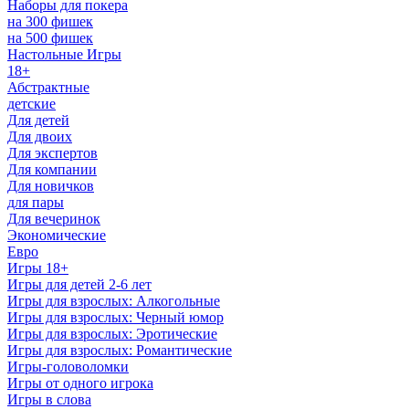
Наборы для покера
на 300 фишек
на 500 фишек
Настольные Игры
18+
Абстрактные
детские
Для детей
Для двоих
Для экспертов
Для компании
Для новичков
для пары
Для вечеринок
Экономические
Евро
Игры 18+
Игры для детей 2-6 лет
Игры для взрослых: Алкогольные
Игры для взрослых: Черный юмор
Игры для взрослых: Эротические
Игры для взрослых: Романтические
Игры-головоломки
Игры от одного игрока
Игры в слова