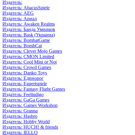
Издатель:
Издатель: AbacusSpiele
Издатель: AEG
Издатель: Ариал
Издатель: Awaken Realms
Издатель: Банда Умников
Издатель: Bask (Украина)
Издатель: BombatGame
Издатель: BombCat
Издатель: Clever Mojo Games
Издатель: CMON Limited
Издатель: Cool Mini or Not
Издатель: Crowd Games
Издатель: Danko Toys
Издатель: Единорог
Издатель: Eggertspiele
Издатель: Fantasy Flight Games
Издатель: Feelindigo
Издатель: GaGa Games
Издатель: Games Workshop
Издатель: Granna
Издатель: Hasbro
Издатель: Hobby World
Издатель: HUCH! & friends
Издатель: IELLO