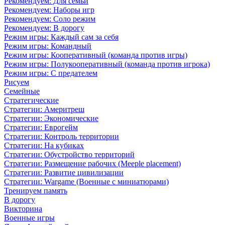
Рекомендуем: Для семьи
Рекомендуем: Наборы игр
Рекомендуем: Соло режим
Рекомендуем: В дорогу
Режим игры: Каждый сам за себя
Режим игры: Командный
Режим игры: Кооперативный (команда против игры)
Режим игры: Полукооперативный (команда против игрока)
Режим игры: С предателем
Рисуем
Семейные
Стратегические
Стратегии: Америтреш
Стратегии: Экономические
Стратегии: Еврогейм
Стратегии: Контроль территории
Стратегии: На кубиках
Стратегии: Обустройство территорий
Стратегии: Размещение рабочих (Meeple placement)
Стратегии: Развитие цивилизации
Стратегии: Wargame (Военные с миниатюрами)
Тренируем память
В дорогу
Викторина
Военные игры