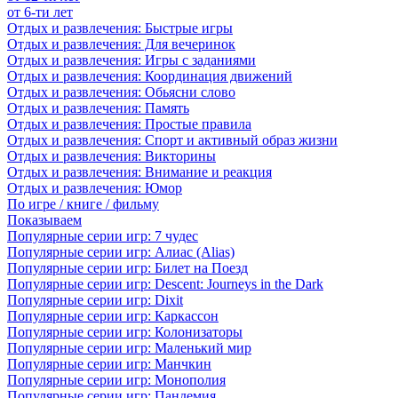
от 6-ти лет
Отдых и развлечения: Быстрые игры
Отдых и развлечения: Для вечеринок
Отдых и развлечения: Игры с заданиями
Отдых и развлечения: Координация движений
Отдых и развлечения: Обьясни слово
Отдых и развлечения: Память
Отдых и развлечения: Простые правила
Отдых и развлечения: Спорт и активный образ жизни
Отдых и развлечения: Викторины
Отдых и развлечения: Внимание и реакция
Отдых и развлечения: Юмор
По игре / книге / фильму
Показываем
Популярные серии игр: 7 чудес
Популярные серии игр: Алиас (Alias)
Популярные серии игр: Билет на Поезд
Популярные серии игр: Descent: Journeys in the Dark
Популярные серии игр: Dixit
Популярные серии игр: Каркассон
Популярные серии игр: Колонизаторы
Популярные серии игр: Маленький мир
Популярные серии игр: Манчкин
Популярные серии игр: Монополия
Популярные серии игр: Пандемия