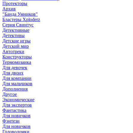
Протекторы
Архив
"Банда Умников"
Бластеры Xploderz
Cерия Свинтус
Детективные
Детективы
Детские игры
Детский мир
Автотреки
Конструкторы
Термомозаика
Для девочек
Для двоих
Для компании
Для мальчиков
Дополнения
Другое
Экономические
Для экспертов
Фантастика
Для новичков
Фэнтези
Для новичков
Головоломки