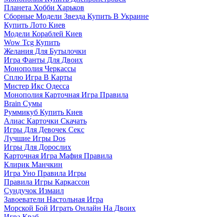
Планета Хобби Харьков
Сборные Модели Звезда Купить В Украине
Купить Лото Киев
Модели Кораблей Киев
Wow Tcg Купить
Желания Для Бутылочки
Игра Фанты Для Двоих
Монополия Черкассы
Сплю Игра В Карты
Мистер Икс Одесса
Монополия Карточная Игра Правила
Brain Сумы
Руммикуб Купить Киев
Алиас Карточки Скачать
Игры Для Девочек Секс
Лучшие Игры Dos
Игры Для Дорослих
Карточная Игра Мафия Правила
Клирик Манчкин
Игра Уно Правила Игры
Правила Игры Каркассон
Сундучок Измаил
Завоеватели Настольная Игра
Морской Бой Играть Онлайн На Двоих
Игра Краб