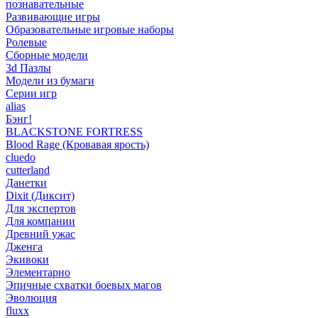
познавательные
Развивающие игры
Образовательные игровые наборы
Ролевые
Сборные модели
3d Пазлы
Модели из бумаги
Серии игр
alias
Бэнг!
BLACKSTONE FORTRESS
Blood Rage (Кровавая ярость)
cluedo
cutterland
Данетки
Dixit (Диксит)
Для экспертов
Для компании
Древний ужас
Дженга
Экивоки
Элементарно
Эпичные схватки боевых магов
Эволюция
fluxx