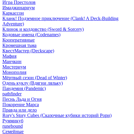
Игра Престолов
Имаджинариум
Каркассон
Кланк! Подземное приключение (Clank! A Deck-Building
Adventure)
Клинок и колдовство (Sword & Sorcery)
Кодовые имена (Codenames)
Кооперативные
Кромешная тьма
КвестМастер (Deckscape)
Мафия
Манчкин
Мистериум
Монополия
Мёртвый сезон (Dead of Winter)
Одень куклу (Вдягни ляльку)
Пандемия (Pandemic)
pathfinder
Песнь Льда и Огня
Покорение Марса
Правда или дело
Rory's Story Cubes (Сказочные кубики историй Рори)
Руммикуб
runebound
Семейные