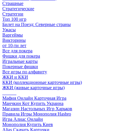
Страшные
Стратегические
Стратегии
Топ 100 игр
Билет на Поезд: Северные страны
Ужасы
Варгеймы
Викторины
от 10-ти лет
Все для покера
Фишки для покера
Игральные карты
Покерные фишки
Все игры по алфавиту
ЖКИ и ККИ
ККИ (коллекционные карточные игры)
ЖКИ (живые карточные игры)
______
Мафия Онлайн Карточная Игра
Манчкин Кот Купить Украина
Магазин Настольных Игр Харьков
Правила Игры Монополия Hasbro
Игра Алиас Онлайн
Монополия Купить Киев
Alias Скачать Карточки