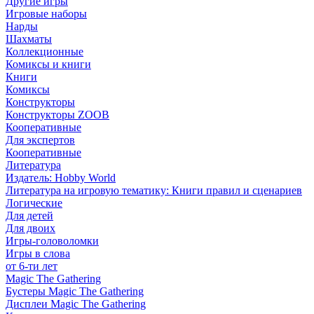
Другие игры
Игровые наборы
Нарды
Шахматы
Коллекционные
Комиксы и книги
Книги
Комиксы
Конструкторы
Конструкторы ZOOB
Кооперативные
Для экспертов
Кооперативные
Литература
Издатель: Hobby World
Литература на игровую тематику: Книги правил и сценариев
Логические
Для детей
Для двоих
Игры-головоломки
Игры в слова
от 6-ти лет
Magic The Gathering
Бустеры Magic The Gathering
Дисплеи Magic The Gathering