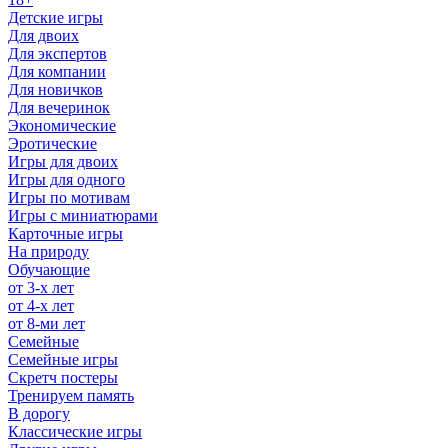
Детские игры
Для двоих
Для экспертов
Для компании
Для новичков
Для вечеринок
Экономические
Эротические
Игры для двоих
Игры для одного
Игры по мотивам
Игры с миниатюрами
Карточные игры
На природу
Обучающие
от 3-х лет
от 4-х лет
от 8-ми лет
Семейные
Семейные игры
Скретч постеры
Тренируем память
В дорогу
Классические игры