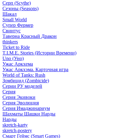
Серп (Scythe)
Сезоны (Seasons)
Шакал
Small World
Супер Фермер
Свинтус
Таверна Красный Дракон
thinkers
Ticket to Ride
T.I.M.E. Stories (Истории Времени)
Uno (Уно)
Ужас Аркхема
Ужас Аркхэма. Карточная игра
World of Tanks: Rush
Зомбицид (Zombicide)
Серии РУ моделей
Серия
Серия Экивоки
Серия Эволюция
Серия Имаджинариум
Шахматы Шашки Нарды
Нарды
skretch-karty
skretch-postery
Смарт Геймс (Smart Games)