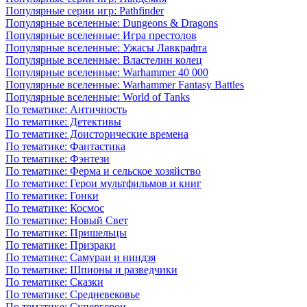
Популярные серии игр: Pathfinder
Популярные вселенные: Dungeons & Dragons
Популярные вселенные: Игра престолов
Популярные вселенные: Ужасы Лавкрафта
Популярные вселенные: Властелин колец
Популярные вселенные: Warhammer 40 000
Популярные вселенные: Warhammer Fantasy Battles
Популярные вселенные: World of Tanks
По тематике: Античность
По тематике: Детективы
По тематике: Доисторические времена
По тематике: Фантастика
По тематике: Фэнтези
По тематике: Ферма и сельское хозяйство
По тематике: Герои мультфильмов и книг
По тематике: Гонки
По тематике: Космос
По тематике: Новый Свет
По тематике: Пришельцы
По тематике: Призраки
По тематике: Самураи и ниндзя
По тематике: Шпионы и разведчики
По тематике: Сказки
По тематике: Средневековье
По тематике: Супергерои