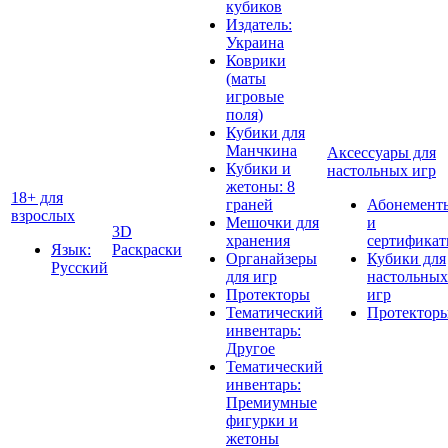
кубиков
Издатель:
Украина
Коврики
(маты
игровые
поля)
Кубики для
Манчкина
Аксессуары для
Кубики и
настольных игр
жетоны: 8
18+ для
граней
Абонемент
взрослых
Мешочки для
и
3D
хранения
сертифика
Язык:
Раскраски
Органайзеры
Кубики для
Русский
для игр
настольных
Протекторы
игр
Тематический
Протектор
инвентарь:
Другое
Тематический
инвентарь:
Премиумные
фигурки и
жетоны