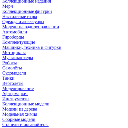
Коллекционные издания
Мерч
Коллекционные фигурки
Настольные игры
Одежда и аксессуары
Модели на радиоуправлении
Автомобили
Гироборды
Комплектующие
Машинки, техника и фигурки
Мотоциклы
Мультикоптеры
Роботы
Самолёты
Судомодели
Танки
Вертолёты
Моделирование
Афтермаркет
Инструменты
Коллекционные модели
Модели из дерева
Модельная химия
Сборные модели
Стапели и органайзеры