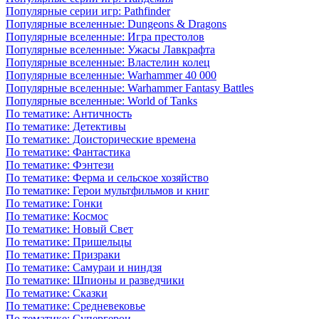
Популярные серии игр: Pathfinder
Популярные вселенные: Dungeons & Dragons
Популярные вселенные: Игра престолов
Популярные вселенные: Ужасы Лавкрафта
Популярные вселенные: Властелин колец
Популярные вселенные: Warhammer 40 000
Популярные вселенные: Warhammer Fantasy Battles
Популярные вселенные: World of Tanks
По тематике: Античность
По тематике: Детективы
По тематике: Доисторические времена
По тематике: Фантастика
По тематике: Фэнтези
По тематике: Ферма и сельское хозяйство
По тематике: Герои мультфильмов и книг
По тематике: Гонки
По тематике: Космос
По тематике: Новый Свет
По тематике: Пришельцы
По тематике: Призраки
По тематике: Самураи и ниндзя
По тематике: Шпионы и разведчики
По тематике: Сказки
По тематике: Средневековье
По тематике: Супергерои