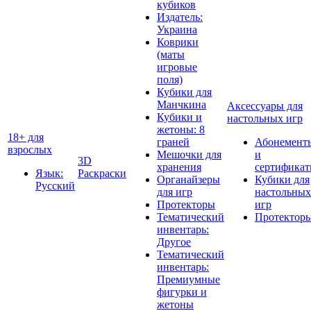
кубиков
Издатель:
Украина
Коврики
(маты
игровые
поля)
Кубики для
Манчкина
Аксессуары для
Кубики и
настольных игр
жетоны: 8
18+ для
граней
Абонемент
взрослых
Мешочки для
и
3D
хранения
сертифика
Язык:
Раскраски
Органайзеры
Кубики для
Русский
для игр
настольных
Протекторы
игр
Тематический
Протектор
инвентарь:
Другое
Тематический
инвентарь:
Премиумные
фигурки и
жетоны