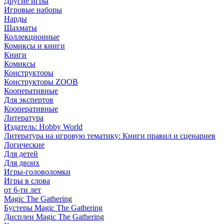
Другие игры
Игровые наборы
Нарды
Шахматы
Коллекционные
Комиксы и книги
Книги
Комиксы
Конструкторы
Конструкторы ZOOB
Кооперативные
Для экспертов
Кооперативные
Литература
Издатель: Hobby World
Литература на игровую тематику: Книги правил и сценариев
Логические
Для детей
Для двоих
Игры-головоломки
Игры в слова
от 6-ти лет
Magic The Gathering
Бустеры Magic The Gathering
Дисплеи Magic The Gathering