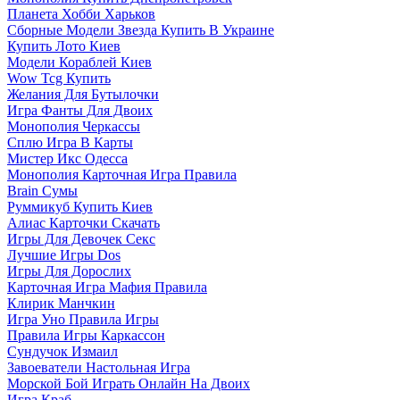
Планета Хобби Харьков
Сборные Модели Звезда Купить В Украине
Купить Лото Киев
Модели Кораблей Киев
Wow Tcg Купить
Желания Для Бутылочки
Игра Фанты Для Двоих
Монополия Черкассы
Сплю Игра В Карты
Мистер Икс Одесса
Монополия Карточная Игра Правила
Brain Сумы
Руммикуб Купить Киев
Алиас Карточки Скачать
Игры Для Девочек Секс
Лучшие Игры Dos
Игры Для Дорослих
Карточная Игра Мафия Правила
Клирик Манчкин
Игра Уно Правила Игры
Правила Игры Каркассон
Сундучок Измаил
Завоеватели Настольная Игра
Морской Бой Играть Онлайн На Двоих
Игра Краб