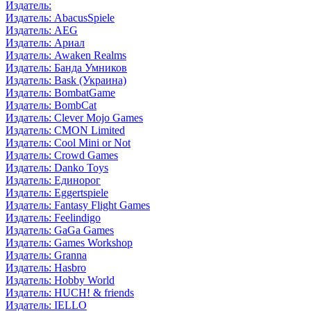
Издатель:
Издатель: AbacusSpiele
Издатель: AEG
Издатель: Ариал
Издатель: Awaken Realms
Издатель: Банда Умников
Издатель: Bask (Украина)
Издатель: BombatGame
Издатель: BombCat
Издатель: Clever Mojo Games
Издатель: CMON Limited
Издатель: Cool Mini or Not
Издатель: Crowd Games
Издатель: Danko Toys
Издатель: Единорог
Издатель: Eggertspiele
Издатель: Fantasy Flight Games
Издатель: Feelindigo
Издатель: GaGa Games
Издатель: Games Workshop
Издатель: Granna
Издатель: Hasbro
Издатель: Hobby World
Издатель: HUCH! & friends
Издатель: IELLO