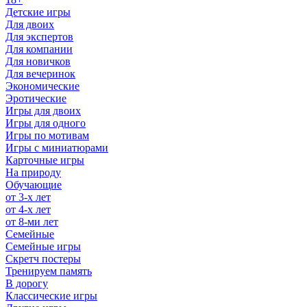
Детские игры
Для двоих
Для экспертов
Для компании
Для новичков
Для вечеринок
Экономические
Эротические
Игры для двоих
Игры для одного
Игры по мотивам
Игры с миниатюрами
Карточные игры
На природу
Обучающие
от 3-х лет
от 4-х лет
от 8-ми лет
Семейные
Семейные игры
Скретч постеры
Тренируем память
В дорогу
Классические игры