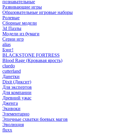
познавательные
Развивающие игры
Образовательные игровые наборы
Ролевые
Сборные модели
3d Пазлы
Модели из бумаги
Серии игр
alias
Бэнг!
BLACKSTONE FORTRESS
Blood Rage (Кровавая ярость)
cluedo
cutterland
Данетки
Dixit (Диксит)
Для экспертов
Для компании
Древний ужас
Дженга
Экивоки
Элементарно
Эпичные схватки боевых магов
Эволюция
fluxx