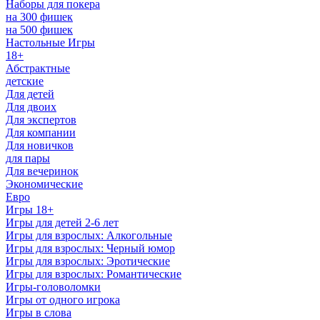
Наборы для покера
на 300 фишек
на 500 фишек
Настольные Игры
18+
Абстрактные
детские
Для детей
Для двоих
Для экспертов
Для компании
Для новичков
для пары
Для вечеринок
Экономические
Евро
Игры 18+
Игры для детей 2-6 лет
Игры для взрослых: Алкогольные
Игры для взрослых: Черный юмор
Игры для взрослых: Эротические
Игры для взрослых: Романтические
Игры-головоломки
Игры от одного игрока
Игры в слова