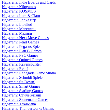
Издатель: Indie Boards and Cards
Издатель: Kilogames
Издатель: KOSMOS
Издатель: Lark & Clam
Издатель: Лавка игр
Издатель: Libellud
Издатель: Магеллан
Издатель: Мальви
Издатель: Next Move Games
Издатель: Pearl Games
Издатель: Pegasus Spiele
Издатель: Plan B Games
Издатель: PSC Games
Издатель: Quined Games
Издатель: Ravensburger
Издатель: Rebel
Издатель: Renegade Game Studio
Издатель: Schmidt Spiele
Издатель: Sit Down!
Издатель: Smart Games
Издатель: Starling Games
Издатель: Стиль жизни
Издатель: Stonemaier Games
Издатель: ТакаМака
Издатель: Thunderworks Games