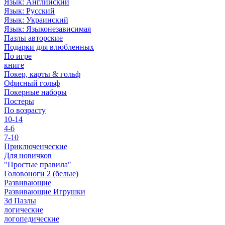
Язык: Английский
Язык: Русский
Язык: Украинский
Язык: Языконезависимая
Пазлы авторские
Подарки для влюбленных
По игре
книге
Покер, карты & гольф
Офисный гольф
Покерные наборы
Постеры
По возрасту
10-14
4-6
7-10
Приключенческие
Для новичков
"Простые правила"
Головоноги 2 (белые)
Развивающие
Развивающие Игрушки
3d Пазлы
логические
логопедические