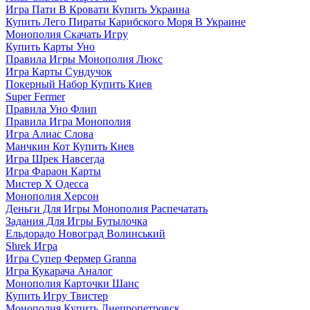
Игра Пати В Кровати Купить Украина
Купить Лего Пираты Карибского Моря В Украине
Монополия Скачать Игру
Купить Карты Уно
Правила Игры Монополия Люкс
Игра Карты Сундучок
Покерный Набор Купить Киев
Super Fermer
Правила Уно Флип
Правила Игра Монополия
Игра Алиас Слова
Манчкин Кот Купить Киев
Игра Шрек Навсегда
Игра Фараон Карты
Мистер Х Одесса
Монополия Херсон
Деньги Для Игры Монополия Распечатать
Задания Для Игры Бутылочка
Ельдорадо Новоград Волинський
Shrek Игра
Игра Супер Фермер Granna
Игра Кукарача Аналог
Монополия Карточки Шанс
Купить Игру Твистер
Монополия Купить Днепропетровск