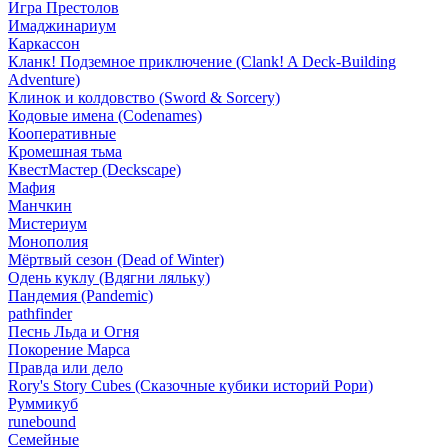
Игра Престолов
Имаджинариум
Каркассон
Кланк! Подземное приключение (Clank! A Deck-Building
Adventure)
Клинок и колдовство (Sword & Sorcery)
Кодовые имена (Codenames)
Кооперативные
Кромешная тьма
КвестМастер (Deckscape)
Мафия
Манчкин
Мистериум
Монополия
Мёртвый сезон (Dead of Winter)
Одень куклу (Вдягни ляльку)
Пандемия (Pandemic)
pathfinder
Песнь Льда и Огня
Покорение Марса
Правда или дело
Rory's Story Cubes (Сказочные кубики историй Рори)
Руммикуб
runebound
Семейные