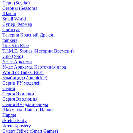
Серп (Scythe)
Сезоны (Seasons)
Шакал
Small World
Супер Фермер
Свинтус
Таверна Красный Дракон
thinkers
Ticket to Ride
T.I.M.E. Stories (Истории Времени)
Uno (Уно)
Ужас Аркхема
Ужас Аркхэма. Карточная игра
World of Tanks: Rush
Зомбицид (Zombicide)
Серии РУ моделей
Серия
Серия Экивоки
Серия Эволюция
Серия Имаджинариум
Шахматы Шашки Нарды
Нарды
skretch-karty
skretch-postery
Смарт Геймс (Smart Games)