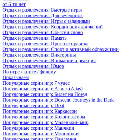
от 6-ти лет
Отдых и развлечения: Быстрые игры
Отдых и развлечения: Для вечеринок
Отдых и развлечения: Игры с заданиями
Отдых и развлечения: Координация движений
Отдых и развлечения: Обьясни слово
Отдых и развлечения: Память
Отдых и развлечения: Простые правила
Отдых и развлечения: Спорт и активный образ жизни
Отдых и развлечения: Викторины
Отдых и развлечения: Внимание и реакция
Отдых и развлечения: Юмор
По игре / книге / фильму
Показываем
Популярные серии игр: 7 чудес
Популярные серии игр: Алиас (Alias)
Популярные серии игр: Билет на Поезд
Популярные серии игр: Descent: Journeys in the Dark
Популярные серии игр: Dixit
Популярные серии игр: Каркассон
Популярные серии игр: Колонизаторы
Популярные серии игр: Маленький мир
Популярные серии игр: Манчкин
Популярные серии игр: Монополия
Популярные серии игр: Пандемия