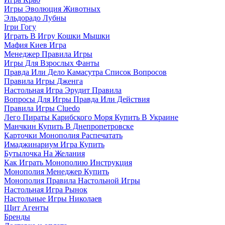
Игры Эволюция Животных
Эльдорадо Лубны
Ігри Гогу
Играть В Игру Кошки Мышки
Мафия Киев Игра
Менеджер Правила Игры
Игры Для Взрослых Фанты
Правда Или Дело Камасутра Список Вопросов
Правила Игры Дженга
Настольная Игра Эрудит Правила
Вопросы Для Игры Правда Или Действия
Правила Игры Cluedo
Лего Пираты Карибского Моря Купить В Украине
Манчкин Купить В Днепропетровске
Карточки Монополия Распечатать
Имаджинариум Игра Купить
Бутылочка На Желания
Как Играть Монополию Инструкция
Монополия Менеджер Купить
Монополия Правила Настольной Игры
Настольная Игра Рынок
Настольные Игры Николаев
Щит Агенты
Бренды