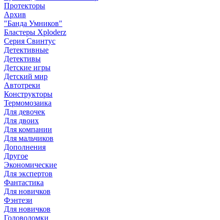
Протекторы
Архив
"Банда Умников"
Бластеры Xploderz
Cерия Свинтус
Детективные
Детективы
Детские игры
Детский мир
Автотреки
Конструкторы
Термомозаика
Для девочек
Для двоих
Для компании
Для мальчиков
Дополнения
Другое
Экономические
Для экспертов
Фантастика
Для новичков
Фэнтези
Для новичков
Головоломки