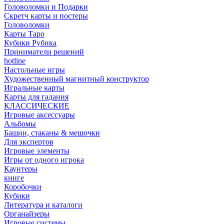
Головоломки и Подарки
Cкретч карты и постеры
Головоломки
Карты Таро
Кубики Рубика
Приниматели решений
hotline
Настольные игры
Художественный магнитный конструктор
Игральные карты
Карты для гадания
КЛАССИЧЕСКИЕ
Игровые аксессуары
Альбомы
Башни, стаканы & мешочки
Для экспертов
Игровые элементы
Игры от одного игрока
Каунтеры
книге
Коробочки
Кубики
Литература и каталоги
Органайзеры
Игровые системы