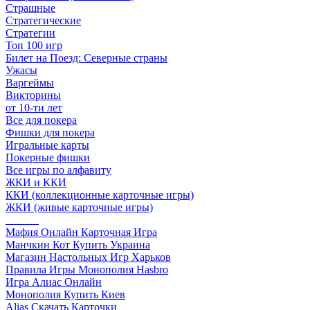
Страшные
Стратегические
Стратегии
Топ 100 игр
Билет на Поезд: Северные страны
Ужасы
Варгеймы
Викторины
от 10-ти лет
Все для покера
Фишки для покера
Игральные карты
Покерные фишки
Все игры по алфавиту
ЖКИ и ККИ
ККИ (коллекционные карточные игры)
ЖКИ (живые карточные игры)
______
Мафия Онлайн Карточная Игра
Манчкин Кот Купить Украина
Магазин Настольных Игр Харьков
Правила Игры Монополия Hasbro
Игра Алиас Онлайн
Монополия Купить Киев
Alias Скачать Карточки