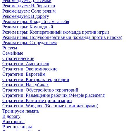
Рекомендуем: Для семьи
Рекомендуем: Наборы игр
Рекомендуем: Соло режим
Рекомендуем: В дорогу
Режим игры: Каждый сам за себя
Режим игры: Командный
Режим игры: Кооперативный (команда против игры)
Режим игры: Полукооперативный (команда против игрока)
Режим игры: С предателем
Рисуем
Семейные
Стратегические
Стратегии: Америтреш
Стратегии: Экономические
Стратегии: Еврогейм
Стратегии: Контроль территории
Стратегии: На кубиках
Стратегии: Обустройство территорий
Стратегии: Размещение рабочих (Meeple placement)
Стратегии: Развитие цивилизации
Стратегии: Wargame (Военные с миниатюрами)
Тренируем память
В дорогу
Викторина
Военные игры